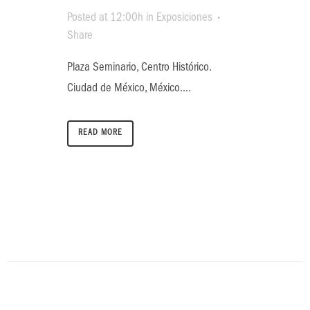
Posted at 12:00h
in
Exposiciones
Share
Plaza Seminario, Centro Histórico.
Ciudad de México, México....
READ MORE
Fábrica de San Pedro
-
Amigos de la Fábrica de San Pedro
-
Javier Marín