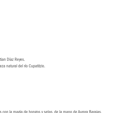
tian Díaz Reyes.
za natural del río Cupatitzio.
s con la magia de hongos y setas, de la mano de Aurora Barajas.