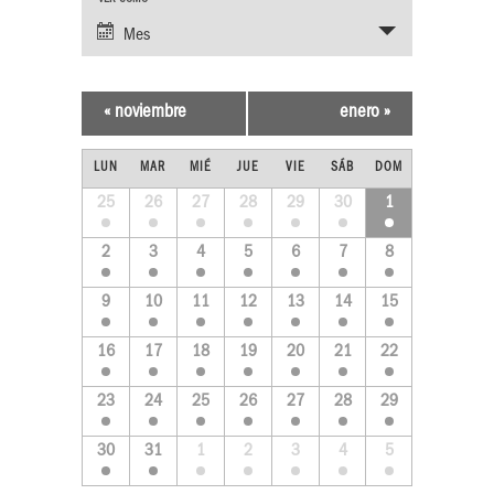
NAVEGACIÓN
Mes
NAVEGACIÓ
DE
VISTAS
DE
«
noviembre
enero
»
DE
CALENDARIO
VISTAS
LUN
MAR
MIÉ
JUE
VIE
SÁB
DOM
EVENTO
Calendario
25
26
27
28
29
30
1
DE
DE
de
2
3
4
5
6
7
8
Eventos
EVENTOS
EVENTOS
9
10
11
12
13
14
15
16
17
18
19
20
21
22
23
24
25
26
27
28
29
30
31
1
2
3
4
5