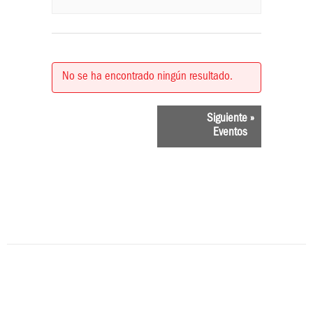
No se ha encontrado ningún resultado.
EVENTOS
Siguiente
»
Eventos
LISTA
DE
NAVEGACIÓN
Fábrica de San Pedro
-
Amigos de la Fábrica de San Pedro
-
Javier Marín
Powered by
Web Comunicaciones